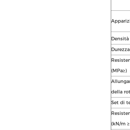
Appariz
Densità
Durezza
Resisten
(MPa≥)
Allung
della ro
Set di t
Resisten
(kN/m ≥