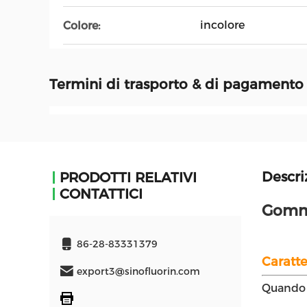
incolore
Colore:
Termini di trasporto & di pagamento
Descri
PRODOTTI RELATIVI
CONTATTICI
Gomma
86-28-83331379
Caratte
export3@sinofluorin.com
Quando s