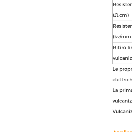
Resiste
(Ω.cm)
Resisten
(kv/mm ̇
Ritiro l
vulcani
Le propr
elettric
La prima
vulcaniz
Vulcani