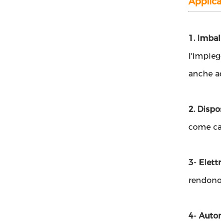
Applic
1. Imbal
l'impieg
anche ad
2. Dispo
come cat
3- Elett
rendono 
4- Auto