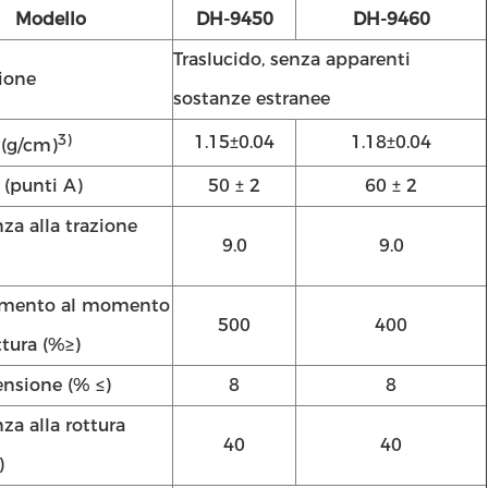
Modello
DH-9450
DH-9460
Traslucido, senza apparenti
ione
sostanze estranee
3)
1.15±0.04
1.18±0.04
 (g/cm)
 (punti A)
50 ± 2
60 ± 2
za alla trazione
9.0
9.0
amento al momento
500
400
ttura (%
≥
)
ensione (% ≤)
8
8
za alla rottura
40
40
)