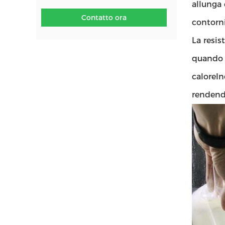
allunga 
Contatto ora
contorni
La resis
quando s
caloreIn
rendendo