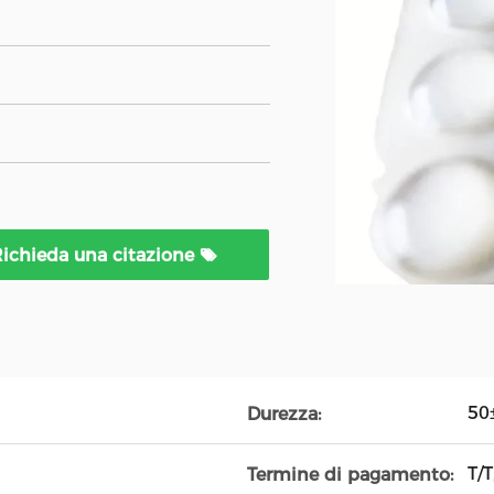
ichieda una citazione
50±
Durezza:
T/T
Termine di pagamento: